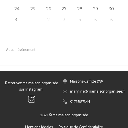
24
25
26
27
28
29
30
31
1
2
3
4
5
6
Aucun événement
Maisons-Laffitte (78)
Retrouvez Ma maison organisée
sur Instagram :
maryline@mamaisonorganisee.fr
01.75.58.71.44
2021 © Ma maison organisée
Mentions légales
Politique de Confidentialite